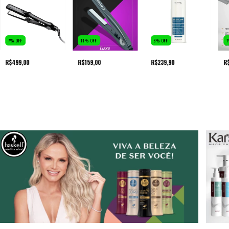
7
%
OFF
11
%
OFF
8
%
OFF
7
R$499,00
R$159,00
R$239,90
R