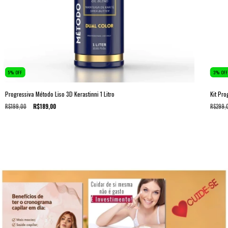
5
%
OFF
3
%
OFF
Progressiva Método Liso 3D Kerastinni 1 Litro
Kit Pro
R$199,00
R$189,00
R$299,