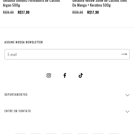
Gelatina Umidiliz Formadora de Cachos
Gelatina Yelsew Show de Cachos Óleo
Argan 500g
De Manga + Keratina 500g
R$19,90
R$17,90
R$19,90
R$17,90
ASSINE NOSSA NEWSLETTER
DEPARTAMENTOS
ENTRE EM CONTATO