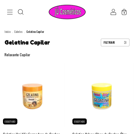
0
Início
.
Cabelos
.
Gelatina Capilar
Gelatina Capilar
FILTRAR
Relaxante Capilar
ESGOTADO
ESGOTADO