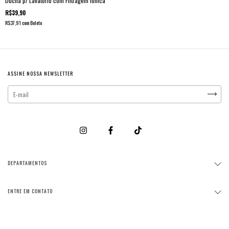
Ducha p/ Lavatório com Filtragem Iônica
R$39,90
R$37,91
com
Boleto
ASSINE NOSSA NEWSLETTER
DEPARTAMENTOS
ENTRE EM CONTATO