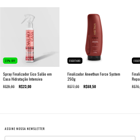
23
%
OFF
ESGOTADO
ESGO
Spray Finalizador Eico Salão em
Finalizador Aneethun Force System
Final
Casa Hidratação Intensiva
250g
Repa
R$29,90
R$23,00
R$77,00
R$68,50
R$76
ASSINE NOSSA NEWSLETTER