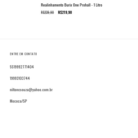
Realinhamento Burix One Prohall - 1 Litro
R$239,90
R$219,90
ENTRE EM CONTATO
5519992771404
19993103744
niltoncsouza@yahoo.com.br
Mococa/SP