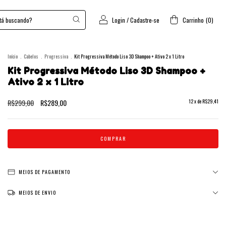
Login
/
Cadastre-se
Carrinho
(
0
)
Início
.
Cabelos
.
Progressiva
.
Kit Progressiva Método Liso 3D Shampoo + Ativo 2 x 1 Litro
Kit Progressiva Método Liso 3D Shampoo +
Ativo 2 x 1 Litro
R$299,00
R$289,00
12
x de
R$29,41
MEIOS DE PAGAMENTO
MEIOS DE ENVIO