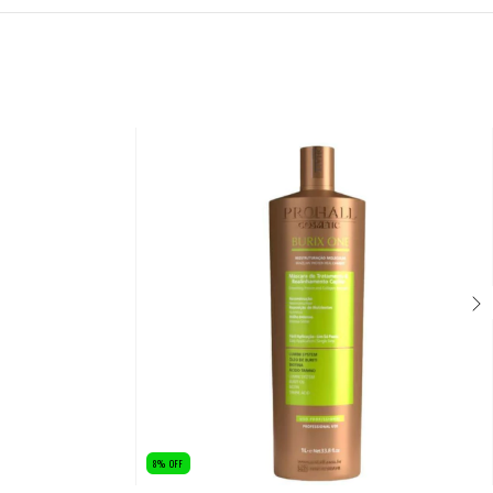
8
%
OFF