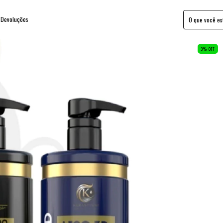
 Devoluções
3
%
OFF